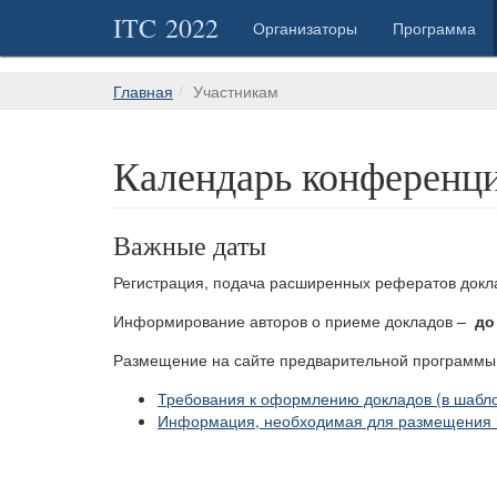
ITC 2022
Организаторы
Программа
Главная
Участникам
Календарь конференц
Важные даты
Регистрация, подача расширенных рефератов докла
Информирование авторов о приеме докладов –
до 
Размещение на сайте предварительной программ
Требования к оформлению докладов (в шабл
Информация, необходимая для размещения