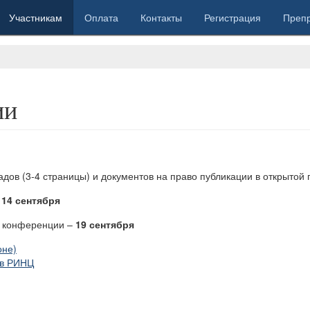
Участникам
Оплата
Контакты
Регистрация
Препр
ии
дов (3-4 страницы) и документов на право публикации в открытой 
14 сентября
ы конференции –
19 сентября
оне)
 в РИНЦ